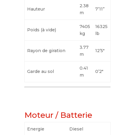
2.38
Hauteur
7’11”
m
7405
16325
Poids (à vide)
kg
lb
3.77
Rayon de giration
12’5″
m
0.41
Garde au sol
0’2″
m
Moteur / Batterie
Energie
Diesel