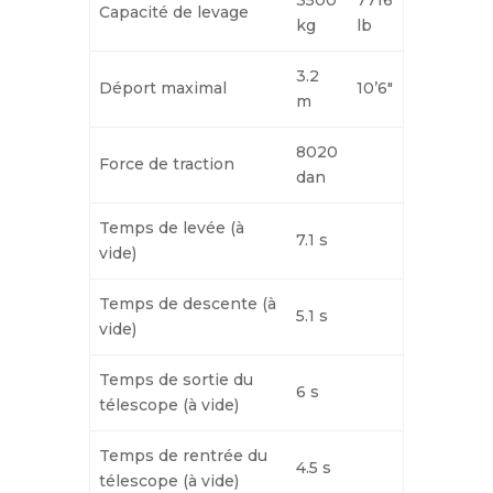
Capacité de levage
kg
lb
3.2
Déport maximal
10’6″
m
8020
Force de traction
dan
Temps de levée (à
7.1 s
vide)
Temps de descente (à
5.1 s
vide)
Temps de sortie du
6 s
télescope (à vide)
Temps de rentrée du
4.5 s
télescope (à vide)