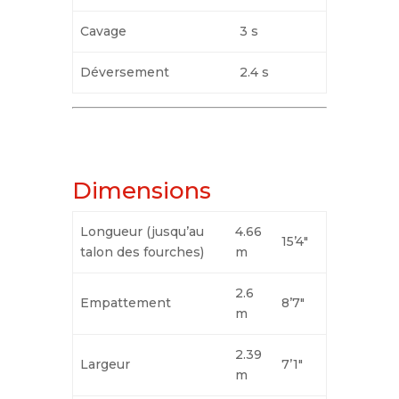
Cavage
3 s
Déversement
2.4 s
Dimensions
Longueur (jusqu’au
4.66
15’4″
talon des fourches)
m
2.6
Empattement
8’7″
m
2.39
Largeur
7’1″
m