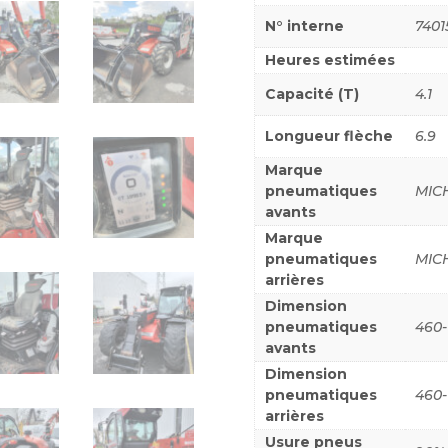
N° interne
7401
Heures estimées
Capacité (T)
4.1
Longueur flèche
6.9
Marque
pneumatiques
MIC
avants
Marque
pneumatiques
MIC
arrières
Dimension
pneumatiques
460-
avants
Dimension
pneumatiques
460-
arrières
Usure pneus