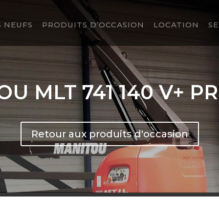
 NEUFS
PRODUITS D’OCCASION
LOCATION
SE
OU MLT 741 140 V+ P
Retour aux produits d'occasion