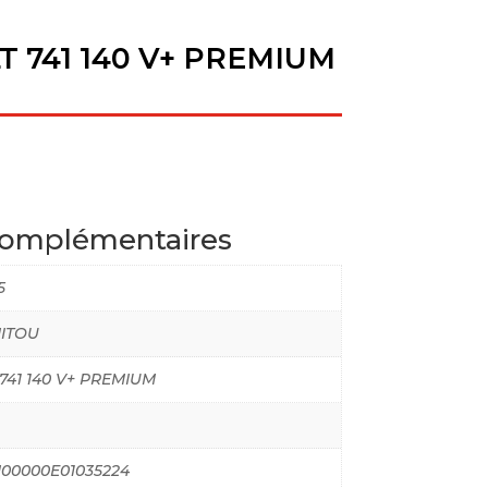
 741 140 V+ PREMIUM
complémentaires
5
ITOU
741 140 V+ PREMIUM
00000E01035224