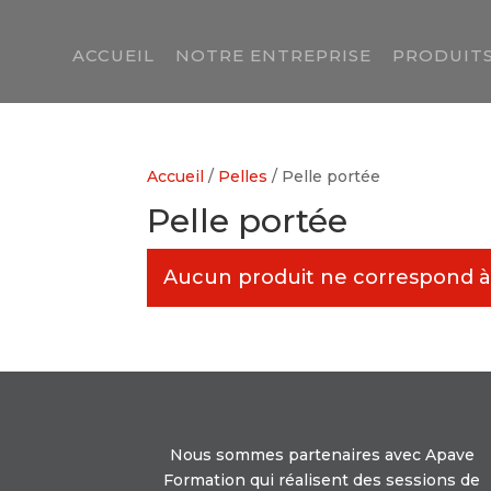
ACCUEIL
NOTRE ENTREPRISE
PRODUITS
Accueil
/
Pelles
/ Pelle portée
Pelle portée
Aucun produit ne correspond à 
Nous sommes partenaires avec Apave
Formation qui réalisent des sessions de